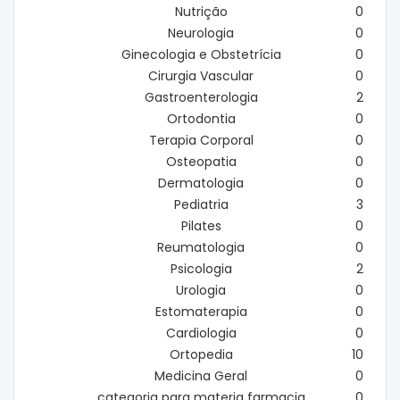
Nutrição
0
Neurologia
0
Ginecologia e Obstetrícia
0
Cirurgia Vascular
0
Gastroenterologia
2
Ortodontia
0
Terapia Corporal
0
Osteopatia
0
Dermatologia
0
Pediatria
3
Pilates
0
Reumatologia
0
Psicologia
2
Urologia
0
Estomaterapia
0
Cardiologia
0
Ortopedia
10
Medicina Geral
0
categoria para materia farmacia
0