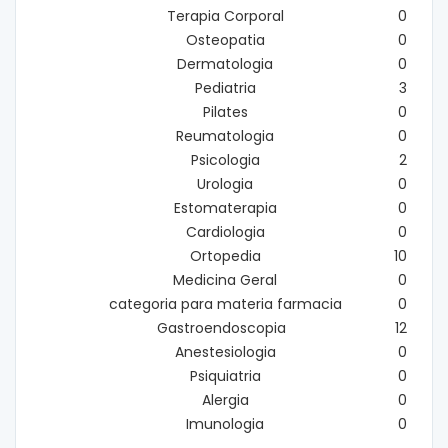
Terapia Corporal
0
Osteopatia
0
Dermatologia
0
Pediatria
3
Pilates
0
Reumatologia
0
Psicologia
2
Urologia
0
Estomaterapia
0
Cardiologia
0
Ortopedia
10
Medicina Geral
0
categoria para materia farmacia
0
Gastroendoscopia
12
Anestesiologia
0
Psiquiatria
0
Alergia
0
Imunologia
0